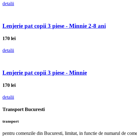
detalii
Lenjerie pat copii 3 piese - Minnie 2-8 ani
170
lei
detalii
Lenjerie pat copii 3 piese - Minnie
170
lei
detalii
Transport Bucuresti
transport
pentru comenzile din Bucuresti, limitat, in functie de numarul de co