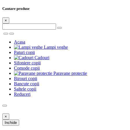
Cautare produse
×
Acasa
Lampi veghe
Paturi copii
Cadouri
Sifoniere copii
Comode copii
Paravane protectie
Birouri copii
Bancute copii
Saltele copii
Reduceri
×
Inchide