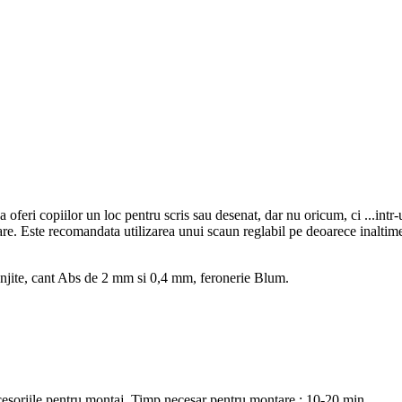
oferi copiilor un loc pentru scris sau desenat, dar nu oricum, ci ...intr-u
zitare. Este recomandata utilizarea unui scaun reglabil pe deoarece inaltim
njite, cant Abs de 2 mm si 0,4 mm, feronerie Blum.
ccesoriile pentru montaj. Timp necesar pentru montare : 10-20 min