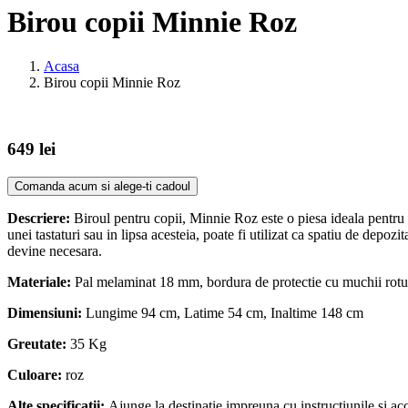
Birou copii Minnie Roz
Acasa
Birou copii Minnie Roz
649 lei
Comanda acum si alege-ti cadoul
Descriere:
Biroul pentru copii, Minnie Roz este o piesa ideala pentru a 
unei tastaturi sau in lipsa acesteia, poate fi utilizat ca spatiu de depo
devine necesara.
Materiale:
Pal melaminat 18 mm, bordura de protectie cu muchii rotu
Dimensiuni:
Lungime 94 cm, Latime 54 cm, Inaltime 148 cm
Greutate:
35 Kg
Culoare:
roz
Alte specificatii:
Ajunge la destinatie impreuna cu instructiunile si a