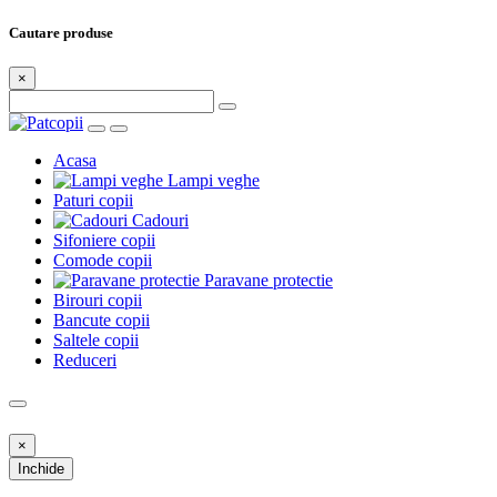
Cautare produse
×
Acasa
Lampi veghe
Paturi copii
Cadouri
Sifoniere copii
Comode copii
Paravane protectie
Birouri copii
Bancute copii
Saltele copii
Reduceri
×
Inchide