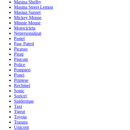
Masina Shelby
Masina Street Lemon
Masina Sunset
Mickey Mouse
Minnie Mouse
Motocicleta
Nepersonalizat
Pastel
Paw Patrol
Picasso
Pirati
Pisicute
Police
Pompieri
Ponei
Printese
Rechinel
Sonic
Soricel
Spiderman
Taxi
Tigrut
Toyota
Trasura
Unicorn