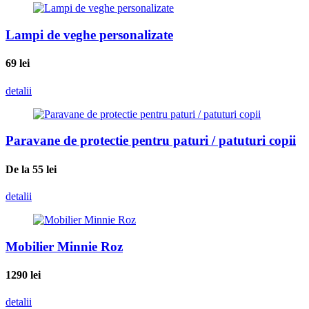
Lampi de veghe personalizate
69
lei
detalii
Paravane de protectie pentru paturi / patuturi copii
De la 55
lei
detalii
Mobilier Minnie Roz
1290
lei
detalii