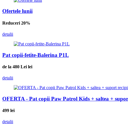
Ofertele lunii
Reduceri 20%
detalii
Pat copii-fetite-Balerina P1L
de la 480 Lei
lei
detalii
OFERTA - Pat copii Paw Patrol Kids + saltea + suport
499
lei
detalii