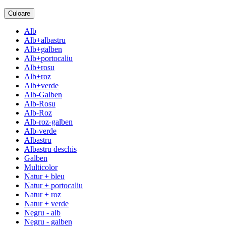
Culoare
Alb
Alb+albastru
Alb+galben
Alb+portocaliu
Alb+rosu
Alb+roz
Alb+verde
Alb-Galben
Alb-Rosu
Alb-Roz
Alb-roz-galben
Alb-verde
Albastru
Albastru deschis
Galben
Multicolor
Natur + bleu
Natur + portocaliu
Natur + roz
Natur + verde
Negru - alb
Negru - galben