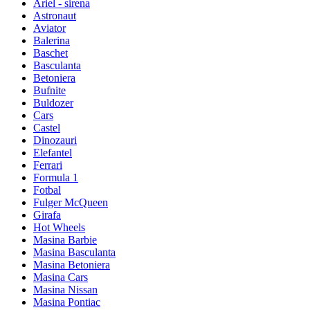
Ariel - sirena
Astronaut
Aviator
Balerina
Baschet
Basculanta
Betoniera
Bufnite
Buldozer
Cars
Castel
Dinozauri
Elefantel
Ferrari
Formula 1
Fotbal
Fulger McQueen
Girafa
Hot Wheels
Masina Barbie
Masina Basculanta
Masina Betoniera
Masina Cars
Masina Nissan
Masina Pontiac