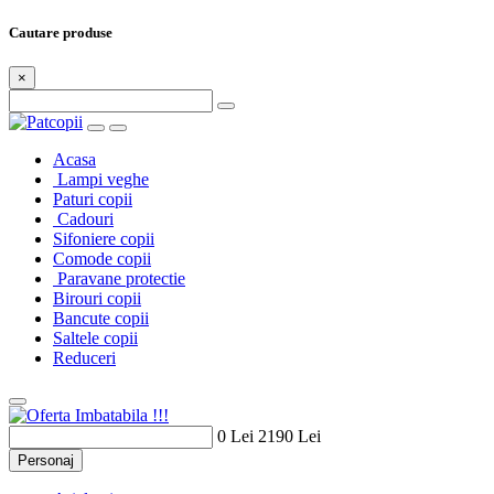
Cautare produse
×
Acasa
Lampi veghe
Paturi copii
Cadouri
Sifoniere copii
Comode copii
Paravane protectie
Birouri copii
Bancute copii
Saltele copii
Reduceri
0 Lei
2190 Lei
Personaj