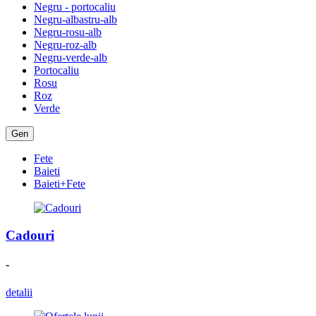
Negru - portocaliu
Negru-albastru-alb
Negru-rosu-alb
Negru-roz-alb
Negru-verde-alb
Portocaliu
Rosu
Roz
Verde
Gen
Fete
Baieti
Baieti+Fete
Cadouri
-
detalii