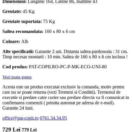
Dimensiuni:
Lungime 164, Latime 86, Inaltime 43
Greutate:
45 Kg
Greutate suportata:
75 Kg
Saltea recomandata:
160 x 80 x 6 cm
Culoare:
Alb
Alte specificatii:
Garantie 2 ani. Distanta saltea-pardoseala : 31 cm.
Timp necesar montarii : 10 min. Saltea de 160 x 80 x 6 cm inclusa !
Cod produs:
PAT-COPII.RO-PC-P-MK-ECO-UNI-80
Vezi toata gama
Acesta este un produs executat exclusiv la comanda, motiv pentru
care nu se poate returna (vezi Termeni si Conditii). Termenul de
executie si predare catre curier sau predare directa va fi comunicat in
confirmarea comenzii ( primita automat pe adresa de e-mail).
Garantie 24 luni.
office@pat-copii.ro
0761.34.34.95
729 Lei
779 Lei