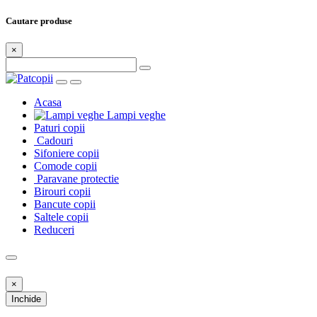
Cautare produse
×
Acasa
Lampi veghe
Paturi copii
Cadouri
Sifoniere copii
Comode copii
Paravane protectie
Birouri copii
Bancute copii
Saltele copii
Reduceri
×
Inchide