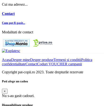
Cui ma adresez...
Contact
Cum pot fi gasit...
Modalitati de contact
Acasa
Despre mine
Despre produse
Termeni si conditii
Politica
confidentialitate
Contact
Coduri VOUCHER campanii
Copyright pat-copii.ro 2023. Toate drepturile rezervate
Poti alege un cadou
×
Nu s-au gasit cadouri.
Disponibilitate produse