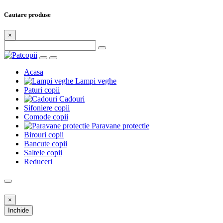
Cautare produse
×
Acasa
Lampi veghe
Paturi copii
Cadouri
Sifoniere copii
Comode copii
Paravane protectie
Birouri copii
Bancute copii
Saltele copii
Reduceri
×
Inchide