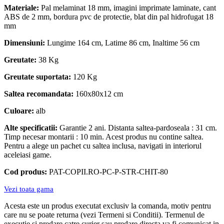
Materiale:
Pal melaminat 18 mm, imagini imprimate laminate, cant
ABS de 2 mm, bordura pvc de protectie, blat din pal hidrofugat 18
mm
Dimensiuni:
Lungime 164 cm, Latime 86 cm, Inaltime 56 cm
Greutate:
38 Kg
Greutate suportata:
120 Kg
Saltea recomandata:
160x80x12 cm
Culoare:
alb
Alte specificatii:
Garantie 2 ani. Distanta saltea-pardoseala : 31 cm.
Timp necesar montarii : 10 min. Acest produs nu contine saltea.
Pentru a alege un pachet cu saltea inclusa, navigati in interiorul
aceleiasi game.
Cod produs:
PAT-COPII.RO-PC-P-STR-CHIT-80
Vezi toata gama
Acesta este un produs executat exclusiv la comanda, motiv pentru
care nu se poate returna (vezi Termeni si Conditii). Termenul de
executie si predare catre curier sau predare directa va fi comunicat in