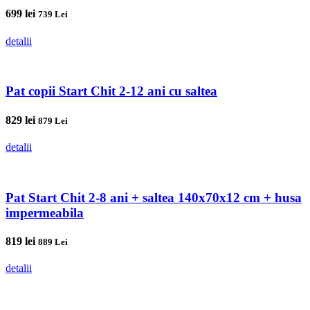
699
lei
739 Lei
detalii
Pat copii Start Chit 2-12 ani cu saltea
829
lei
879 Lei
detalii
Pat Start Chit 2-8 ani + saltea 140x70x12 cm + husa
impermeabila
819
lei
889 Lei
detalii