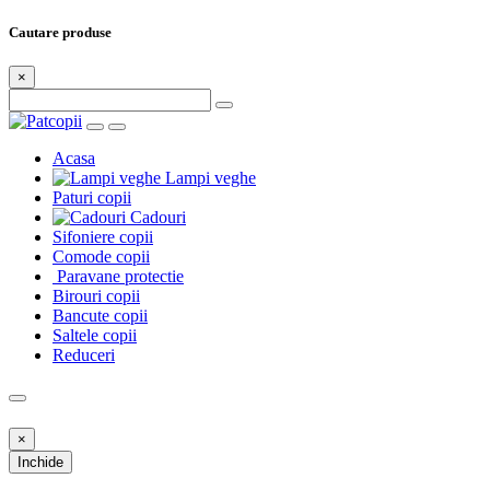
Cautare produse
×
Acasa
Lampi veghe
Paturi copii
Cadouri
Sifoniere copii
Comode copii
Paravane protectie
Birouri copii
Bancute copii
Saltele copii
Reduceri
×
Inchide