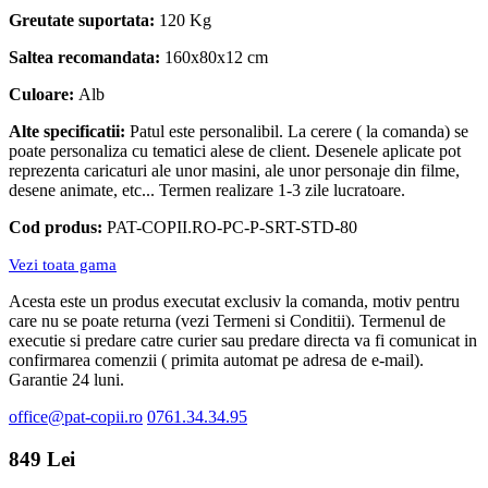
Greutate suportata:
120 Kg
Saltea recomandata:
160x80x12 cm
Culoare:
Alb
Alte specificatii:
Patul este personalibil. La cerere ( la comanda) se
poate personaliza cu tematici alese de client. Desenele aplicate pot
reprezenta caricaturi ale unor masini, ale unor personaje din filme,
desene animate, etc... Termen realizare 1-3 zile lucratoare.
Cod produs:
PAT-COPII.RO-PC-P-SRT-STD-80
Vezi toata gama
Acesta este un produs executat exclusiv la comanda, motiv pentru
care nu se poate returna (vezi Termeni si Conditii). Termenul de
executie si predare catre curier sau predare directa va fi comunicat in
confirmarea comenzii ( primita automat pe adresa de e-mail).
Garantie 24 luni.
office@pat-copii.ro
0761.34.34.95
849 Lei