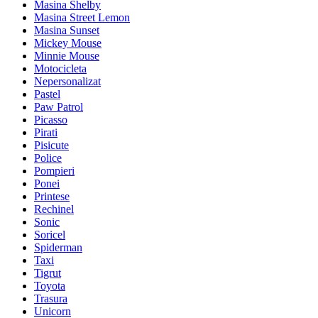
Masina Shelby
Masina Street Lemon
Masina Sunset
Mickey Mouse
Minnie Mouse
Motocicleta
Nepersonalizat
Pastel
Paw Patrol
Picasso
Pirati
Pisicute
Police
Pompieri
Ponei
Printese
Rechinel
Sonic
Soricel
Spiderman
Taxi
Tigrut
Toyota
Trasura
Unicorn