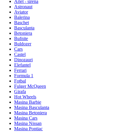
Ariel - sirena
Astronaut
Aviator
Balerina
Baschet
Basculanta
Betoniera
Bufnite
Buldozer
Cars
Castel
Dinozauri
Elefantel
Ferrari
Formula 1
Fotbal
Fulger McQueen
Girafa
Hot Wheels
Masina Barbie
Masina Basculanta
Masina Betoniera
Masina Cars
Masina Nissan
Masina Pontiac