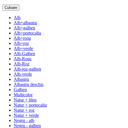
Culoare
Alb
Alb+albastru
Alb+galben
Alb+portocaliu
Alb+rosu
Alb+roz
Alb+verde
Alb-Galben
Alb-Rosu
Alb-Roz
Alb-roz-galben
Alb-verde
Albastru
Albastru deschis
Galben
Multicolor
Natur + bleu
Natur + portocaliu
Natur + roz
Natur + verde
Negru - alb
Negru - galben