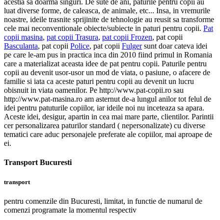
acestia sa doarma singuri. De sute de ani, paturile pentru copii au
luat diverse forme, de caleasca, de animale, etc... Insa, in vremurile
noastre, ideile trasnite sprijinite de tehnologie au reusit sa transforme
cele mai neconventionale obiecte/subiecte in paturi pentru copii.
Pat
copii masina
,
pat copii Trasura
,
pat copii Frozen
, pat copii
Basculanta
, pat copii
Police
, pat copii
Fulger
sunt doar cateva idei
pe care le-am pus in practica inca din 2010 fiind primul in Romania
care a materializat aceasta idee de pat pentru copii. Paturile pentru
copii au devenit usor-usor un mod de viata, o pasiune, o afacere de
familie si iata ca aceste paturi pentru copii au devenit un lucru
obisnuit in viata oamenilor. Pe http://www.pat-copii.ro sau
http://www.pat-masina.ro am asternut de-a lungul anilor tot felul de
idei pentru patuturile copiilor, iar ideile noi nu inceteaza sa apara.
Aceste idei, desigur, apartin in cea mai mare parte, clientilor. Parintii
cer personalizarea paturilor standard ( nepersonalizate) cu diverse
tematici care aduc personajele preferate ale copiilor, mai aproape de
ei.
Transport Bucuresti
transport
pentru comenzile din Bucuresti, limitat, in functie de numarul de
comenzi programate la momentul respectiv