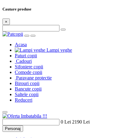
Cautare produse
×
Acasa
Lampi veghe
Paturi copii
Cadouri
Sifoniere copii
Comode copii
Paravane protectie
Birouri copii
Bancute copii
Saltele copii
Reduceri
0 Lei
2190 Lei
Personaj