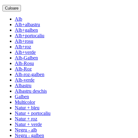
Culoare
Alb
Alb+albastru
Alb+galben
Alb+portocaliu
Alb+rosu
Alb+roz
Alb+verde
Alb-Galben
Alb-Rosu
Alb-Roz
Alb-roz-galben
Alb-verde
Albastru
Albastru deschis
Galben
Multicolor
Natur + bleu
Natur + portocaliu
Natur + roz
Natur + verde
Negru - alb
Negru - galben