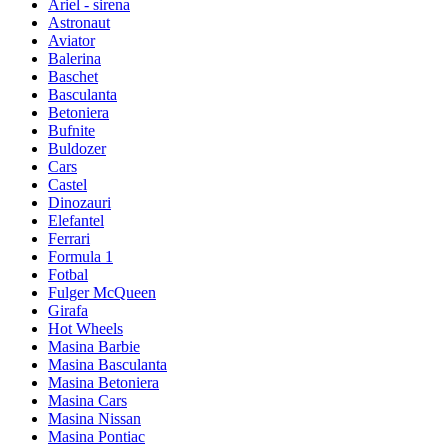
Ariel - sirena
Astronaut
Aviator
Balerina
Baschet
Basculanta
Betoniera
Bufnite
Buldozer
Cars
Castel
Dinozauri
Elefantel
Ferrari
Formula 1
Fotbal
Fulger McQueen
Girafa
Hot Wheels
Masina Barbie
Masina Basculanta
Masina Betoniera
Masina Cars
Masina Nissan
Masina Pontiac