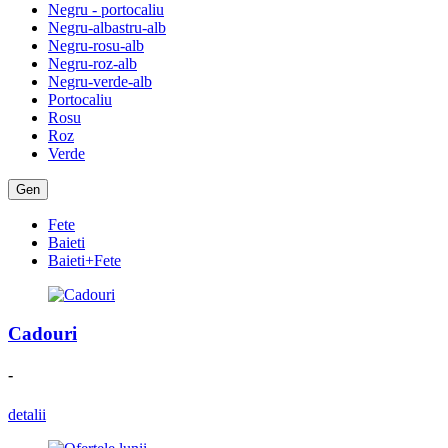
Negru - portocaliu
Negru-albastru-alb
Negru-rosu-alb
Negru-roz-alb
Negru-verde-alb
Portocaliu
Rosu
Roz
Verde
Gen
Fete
Baieti
Baieti+Fete
Cadouri
-
detalii