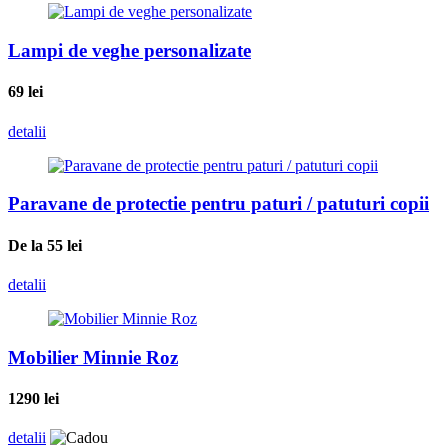
Lampi de veghe personalizate
69
lei
detalii
Paravane de protectie pentru paturi / patuturi copii
De la 55
lei
detalii
Mobilier Minnie Roz
1290
lei
detalii