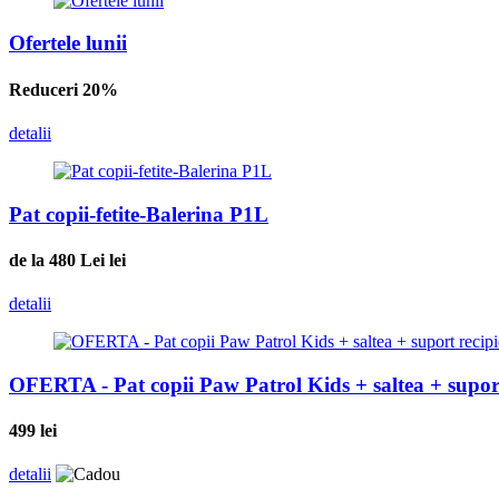
Ofertele lunii
Reduceri 20%
detalii
Pat copii-fetite-Balerina P1L
de la 480 Lei
lei
detalii
OFERTA - Pat copii Paw Patrol Kids + saltea + suport
499
lei
detalii