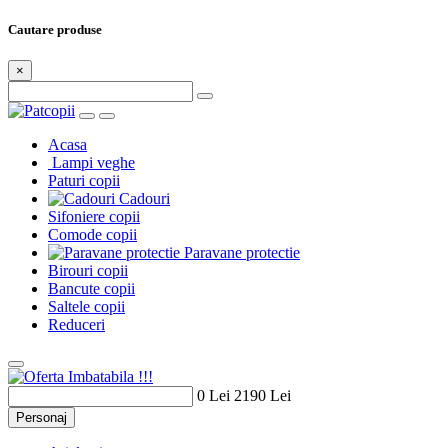
Cautare produse
×
Acasa
Lampi veghe
Paturi copii
Cadouri
Sifoniere copii
Comode copii
Paravane protectie
Birouri copii
Bancute copii
Saltele copii
Reduceri
0 Lei
2190 Lei
Personaj