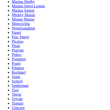
Masina Shelby
Masina Street Lemon
Masina Sunset
Mickey Mouse
Minnie Mouse
Motocicleta
Nepersonalizat
Pastel
Paw Patrol
Picasso
Pirati
Pisicute
Police
Pompieri
Ponei
Printese
Rechinel
Sonic
Soricel
Spiderman
Taxi
Tigrut
Toyota
Trasura
Unicorn