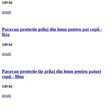
149
lei
detalii
Paravan protectie grilaj din lemn pentru pat copii -
Roz
149
lei
detalii
Paravan protectie tip grilaj din lemn pentru paturi
copii - Bleu
149
lei
detalii