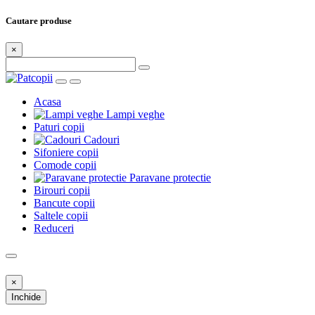
Cautare produse
×
Acasa
Lampi veghe
Paturi copii
Cadouri
Sifoniere copii
Comode copii
Paravane protectie
Birouri copii
Bancute copii
Saltele copii
Reduceri
×
Inchide