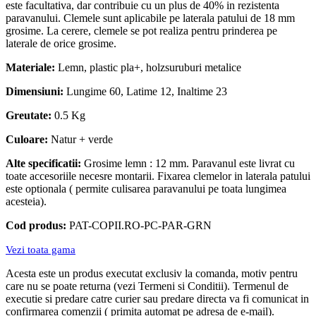
este facultativa, dar contribuie cu un plus de 40% in rezistenta
paravanului. Clemele sunt aplicabile pe laterala patului de 18 mm
grosime. La cerere, clemele se pot realiza pentru prinderea pe
laterale de orice grosime.
Materiale:
Lemn, plastic pla+, holzsuruburi metalice
Dimensiuni:
Lungime 60, Latime 12, Inaltime 23
Greutate:
0.5 Kg
Culoare:
Natur + verde
Alte specificatii:
Grosime lemn : 12 mm. Paravanul este livrat cu
toate accesoriile necesre montarii. Fixarea clemelor in laterala patului
este optionala ( permite culisarea paravanului pe toata lungimea
acesteia).
Cod produs:
PAT-COPII.RO-PC-PAR-GRN
Vezi toata gama
Acesta este un produs executat exclusiv la comanda, motiv pentru
care nu se poate returna (vezi Termeni si Conditii). Termenul de
executie si predare catre curier sau predare directa va fi comunicat in
confirmarea comenzii ( primita automat pe adresa de e-mail).